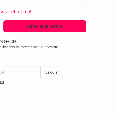
as, es el último!
rotegida
cuidados durante toda la compra.
:
Cambiar CP
o
Calcular
tal