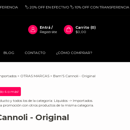
RENCIA
🏷️ 20% OFF EN EFECTIVO 🏷️ 10% OFF CON TRANSFERENCIA
Entrá
/
Carrito
(
0
)
Registráte
$0,00
BLOG
CONTACTO
¿CÓMO COMPRAR?
mportados
>
OTRAS MARCAS
>
Bam'S Cannoli - Original
o 4 o más!
ducto y todos los de la categoría: Líquidos -> Importados.
a promoción con otros productos de la misma categoría.
annoli - Original