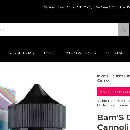
🏷️ 20% OFF EN EFECTIVO 🏷️ 10% OFF CON TRANSFE
RESISTENCIAS
MODS
ATOMIZADORES
OFERTAS
Inicio
>
Líquidos
>
I
Cannoli
¡5% OFF comprand
Válido para este pro
Podés combinar est
Bam'S C
Cannoli