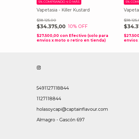
5%
COMPRANDO 4 O MÁS
5%
COM
Menthol
Vapetasia - Killer Kustard
Vapetas
$38.125,00
$38.125
$34.375,00
$34.3
10
% OFF
 (solo para
n tienda)
$27.500,00
con
Efectivo (solo para
$27.50
envios x moto o retiro en tienda)
envios 
5491127118844
1127118844
holasoycapi@captainflavour.com
Almagro - Gascón 697