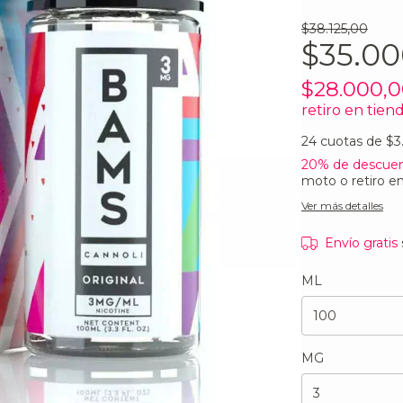
$38.125,00
$35.00
$28.000,
retiro en tien
24
cuotas de
$3
20% de descue
moto o retiro en
Ver más detalles
Envío gratis
ML
MG