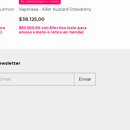
5%
COMPRANDO 4 O MÁS
5%
COMPRANDO 4
y Lemon
Vapetasia - Killer Kustard Strawberry
Sadboy Cookie
$38.125,00
$38.125,00
$34.375,00
ara
$30.500,00
con
Efectivo (solo para
a)
envios x moto o retiro en tienda)
$27.500,00
con
envios x moto o
ewsletter