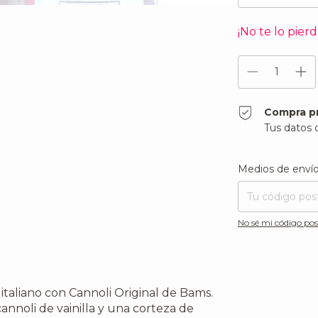
¡No te lo pierd
Compra p
Tus datos 
Entregas para el CP
Medios de enví
No sé mi código pos
italiano con Cannoli Original de Bams.
nnoli de vainilla y una corteza de