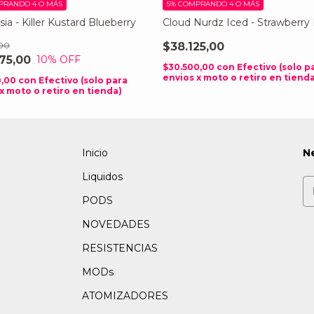
PRANDO 4 O MÁS
5%
COMPRANDO 4 O MÁS
ia - Killer Kustard Blueberry
Cloud Nurdz Iced - Strawberr
,00
$38.125,00
75,00
10
% OFF
$30.500,00
con
Efectivo (solo p
envios x moto o retiro en tiend
0,00
con
Efectivo (solo para
x moto o retiro en tienda)
Inicio
N
Liquidos
PODS
NOVEDADES
RESISTENCIAS
MODs
ATOMIZADORES