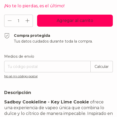
¡No te lo pierdas, es el último!
Compra protegida
Tus datos cuidados durante toda la compra.
Entregas para el CP:
Cambiar CP
Medios de envío
Calcular
No sé mi código postal
Descripción
Sadboy Cookieline - Key Lime Cookie
ofrece
una experiencia de vapeo única que combina lo
dulce y lo cítrico de manera impecable. Inspirado en