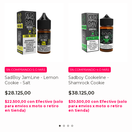
5%
COMPRANDO 5 O MÁS
5%
COMPRANDO 4 O MÁS
SadBoy JamLine - Lemon
Sadboy Cookieline -
Cookie - Salt
Shamrock Cookie
$28.125,00
$38.125,00
$22.500,00
con
Efectivo (solo
$30.500,00
con
Efectivo (solo
para envios x moto o retiro
para envios x moto o retiro
en tienda)
en tienda)