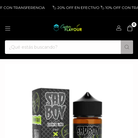
FF CON TRANSFERENCIA
🏷️ 20% OFF EN EFECTIVO 🏷️ 10% OFF CON TR
0