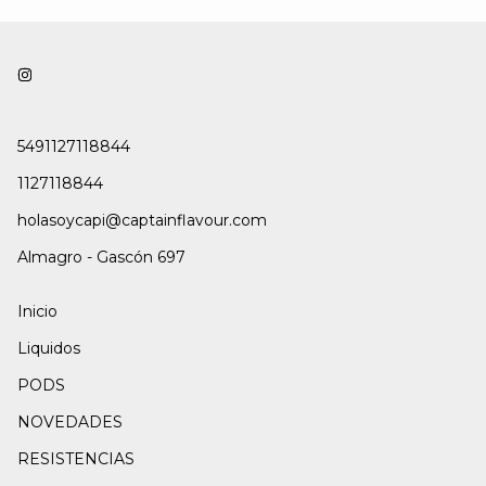
5491127118844
1127118844
holasoycapi@captainflavour.com
Almagro - Gascón 697
Inicio
Liquidos
PODS
NOVEDADES
RESISTENCIAS