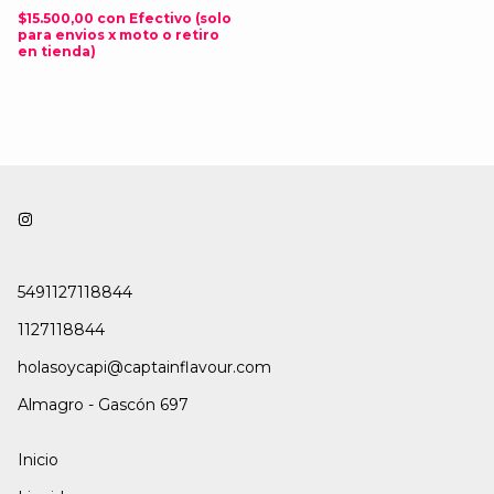
$15.500,00
con
Efectivo (solo
para envios x moto o retiro
en tienda)
5491127118844
1127118844
holasoycapi@captainflavour.com
Almagro - Gascón 697
Inicio