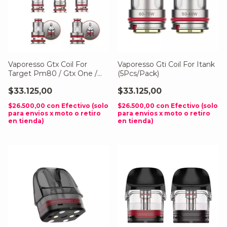
Vaporesso Gtx Coil For
Vaporesso Gti Coil For Itank
Target Pm80 / Gtx One /
(5Pcs/Pack)
Xiron / Luxe Pm40 / Swag
$33.125,00
$33.125,00
Px80 / Gtx Go 80 / Gtx Go
40 / Luxe 80 / Target 80
$26.500,00
con
Efectivo (solo
$26.500,00
con
Efectivo (solo
(5Pcs/Pack)
para envios x moto o retiro
para envios x moto o retiro
en tienda)
en tienda)