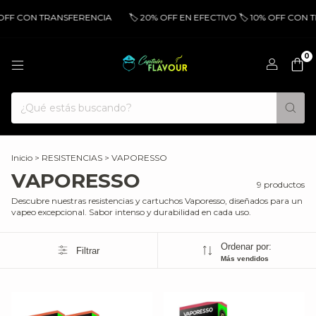
 OFF CON TRANSFERENCIA
🏷️ 20% OFF EN EFECTIVO 🏷️ 10% OFF CON 
0
Inicio
>
RESISTENCIAS
>
VAPORESSO
VAPORESSO
9 productos
Descubre nuestras resistencias y cartuchos Vaporesso, diseñados para un
vapeo excepcional. Sabor intenso y durabilidad en cada uso.
Ordenar por:
Filtrar
Más vendidos