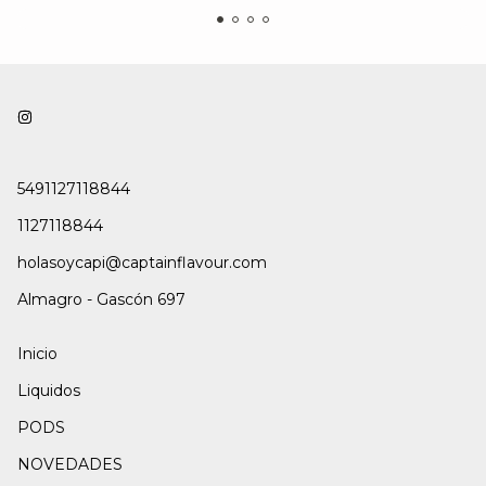
5491127118844
1127118844
holasoycapi@captainflavour.com
Almagro - Gascón 697
Inicio
Liquidos
PODS
NOVEDADES