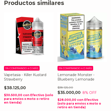
Productos similares
5%
COMPRANDO 4 O MÁS
5%
COMPRANDO 4 O MÁS
Vapetasia - Killer Kustard
Lemonade Monster -
Strawberry
Blueberry Lemonade
$38.125,00
$38.125,00
$35.000,00
8
% OFF
$30.500,00
con
Efectivo (solo
para envios x moto o retiro
$28.000,00
con
Efectivo
en tienda)
(solo para envios x moto o
retiro en tienda)