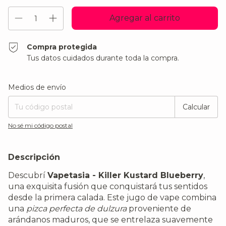
Compra protegida
Tus datos cuidados durante toda la compra.
Entregas para el CP:
Cambiar CP
Medios de envío
Calcular
No sé mi código postal
Descripción
Descubrí
Vapetasia - Killer Kustard Blueberry
,
una exquisita fusión que conquistará tus sentidos
desde la primera calada. Este jugo de vape combina
una
pizca perfecta de dulzura
proveniente de
arándanos maduros, que se entrelaza suavemente