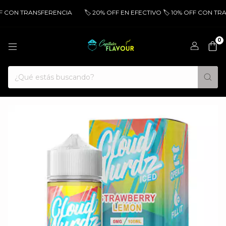
FF CON TRANSFERENCIA
🏷️ 20% OFF EN EFECTIVO 🏷️ 10% OFF CON TR
0