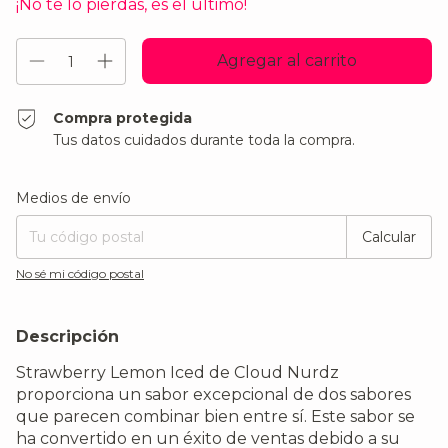
¡No te lo pierdas, es el último!
Compra protegida
Tus datos cuidados durante toda la compra.
Entregas para el CP:
Cambiar CP
Medios de envío
Calcular
No sé mi código postal
Descripción
Strawberry Lemon Iced de Cloud Nurdz
proporciona un sabor excepcional de dos sabores
que parecen combinar bien entre sí. Este sabor se
ha convertido en un éxito de ventas debido a su