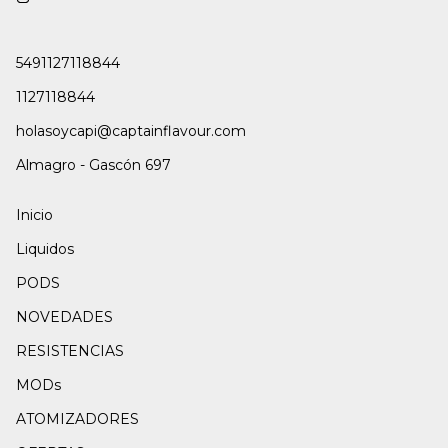
5491127118844
1127118844
holasoycapi@captainflavour.com
Almagro - Gascón 697
Inicio
Liquidos
PODS
NOVEDADES
RESISTENCIAS
MODs
ATOMIZADORES