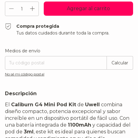
Compra protegida
Tus datos cuidados durante toda la compra.
Entregas para el CP:
Cambiar CP
Medios de envío
Calcular
No sé mi código postal
Descripción
El
Caliburn G4 Mini Pod Kit
de
Uwell
combina
diseño compacto, potencia excepcional y sabor
increíble en un dispositivo portátil de fácil uso. Con
una batería integrada de
1100mAh
y capacidad del
pod de
3ml
, este kit es ideal para quienes buscan