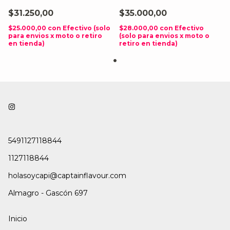
(3Pcs/Pack)
Cartridge 2.5Ml / 2Ml
$31.250,00
$35.000,00
(4Pcs/Pack)
$25.000,00
con
Efectivo (solo
$28.000,00
con
Efectivo
para envios x moto o retiro
(solo para envios x moto o
en tienda)
retiro en tienda)
5491127118844
1127118844
holasoycapi@captainflavour.com
Almagro - Gascón 697
Inicio