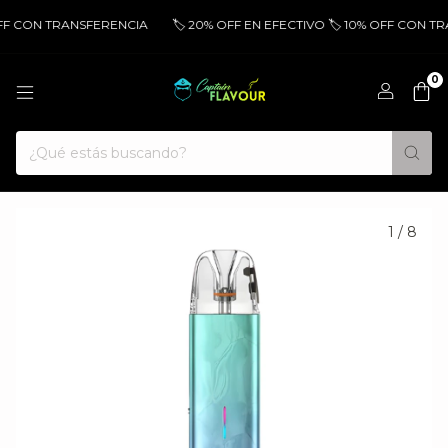
FF CON TRANSFERENCIA
🏷️ 20% OFF EN EFECTIVO 🏷️ 10% OFF CON TR
0
1
/
8