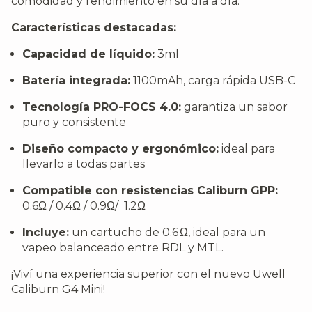
comodidad y rendimiento en su día a día.
Características destacadas:
Capacidad de líquido:
3ml
Batería integrada:
1100mAh, carga rápida USB-C
Tecnología PRO-FOCS 4.0:
garantiza un sabor
puro y consistente
Diseño compacto y ergonómico:
ideal para
llevarlo a todas partes
Compatible con resistencias Caliburn GPP:
0.6Ω / 0.4Ω / 0.9Ω/ 1.2Ω
Incluye:
un cartucho de 0.6 Ω, ideal para un
vapeo balanceado entre RDL y MTL.
¡Viví una experiencia superior con el nuevo Uwell
Caliburn G4 Mini!