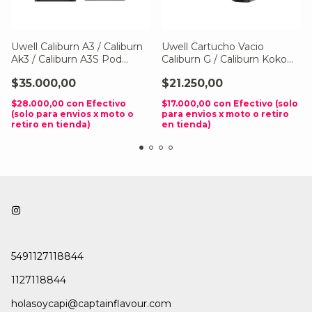
Uwell Caliburn A3 / Caliburn
Uwell Cartucho Vacio
Ak3 / Caliburn A3S Pod
Caliburn G / Caliburn Koko
Cartridge 2Ml (4Pcs/Pack)
Prime 2Ml (2Pcs/Pack)
$35.000,00
$21.250,00
$28.000,00
con
Efectivo
$17.000,00
con
Efectivo (solo
(solo para envios x moto o
para envios x moto o retiro
retiro en tienda)
en tienda)
5491127118844
1127118844
holasoycapi@captainflavour.com