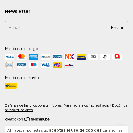
Newsletter
Medios de pago
Medios de envío
Defensa de las y los consumidores. Para reclamos
ingresá acá.
/
Botón de
arrepentimiento
Copyright Captain Flavour - 20291467572 - 2026. Todos los derechos
Al navegar por este sitio
aceptás el uso de cookies
para agilizar
reservados.