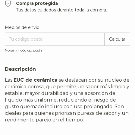
Compra protegida
Tus datos cuidados durante toda la compra.
Entregas para el CP:
Cambiar CP
Medios de envío
Calcular
No sé mi código postal
Descripción
Las
EUC de cerámica
se destacan por su núcleo de
cerámica porosa, que permite un sabor más limpio y
estable, mayor durabilidad y una absorción del
líquido más uniforme, reduciendo el riesgo de
gusto quemado incluso con uso prolongado. Son
ideales para quienes priorizan pureza de sabor y un
rendimiento parejo en el tiempo.