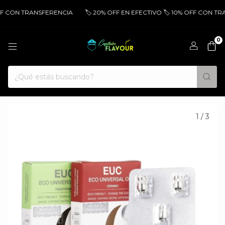
FF CON TRANSFERENCIA
🏷️ 20% OFF EN EFECTIVO 🏷️ 10% OFF CON TR
0
1
/
3