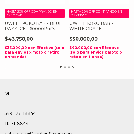
HASTA 20% OFF
COMPRANDO EN
HASTA 20% OFF
COMPRANDO EN
CANTIDAD
CANTIDAD
UWELL KOKO BAR - BLUE
UWELL KOKO BAR -
RAZZ ICE - 60000Puffs
WHITE GRAPE -
60000Puffs
$43.750,00
$50.000,00
$35.000,00
con
Efectivo (solo
$40.000,00
con
Efectivo
para envios x moto o retiro
(solo para envios x moto o
en tienda)
retiro en tienda)
5491127118844
1127118844
holasoycapi@captainflavour.com